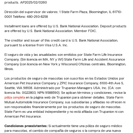
products. AP2025/02/0260
Dirección del supervisor de valores: 1 State Farm Plaza, Bloomington, IL 61710-
0001 Teléfono: 480-293-8258
Installment loans are offered by U.S. Bank National Association. Deposit products
are offered by U.S. Bank National Association. Member FDIC.
The creditor and issuer of this credit card is U.S. Bank National Association,
pursuant to a license from Visa U.S.A. Inc.
El seguro de vida y las anualidades son emitidos por State Farm Life Insurance
Company. (Sin licencia en MA, NY y WI) State Farm Life and Accident Assurance
Company (con licencia en New York y Wisconsin) Oficinas centrales, Bloomington,
Illinois.
Los productos de seguro de mascotas son suscritos en los Estados Unidos por
American Pet Insurance Company y ZPIC Insurance Company, 6100-4th Ave S,
Seattle, WA 98108. Administrado por Trupanion Managers USA, Inc. (CA: con
licencia No. 0G22803, NPN 9588590). Se aplican términos y condiciones, revise la
póliza completa
en la página web de Trupanion para obtener detalles. State Farm
Mutual Automobile Insurance Company, sus subsidiarias y afiliadas no ofrecen ni
son responsables financieramente por los productos de seguro de mascotas.
State Farm es una entidad independiente y no está afiliada con Trupanion ni con
American Pet Insurance.
Condiciones preexistentes:
Si actualmente tiene una póliza de seguro médico
para mascotas, el cambio de compañía de seguros o la compra de una nueva