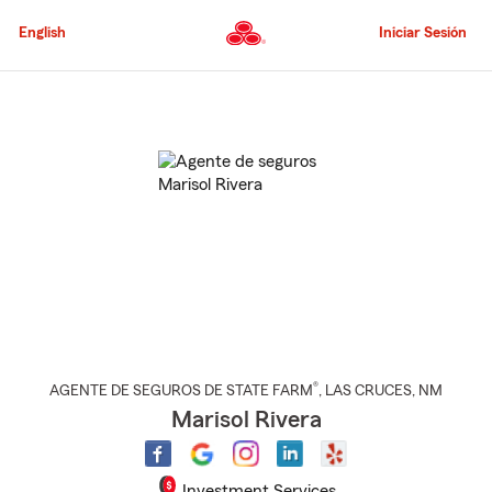
Pasar
al
English
Iniciar Sesión
contenido
principal
Comienzo
del
contenido
principal
®
AGENTE DE SEGUROS DE STATE FARM
,
LAS CRUCES
, NM
Marisol Rivera
Investment Services