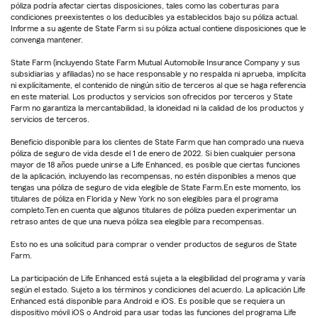
póliza podría afectar ciertas disposiciones, tales como las coberturas para
condiciones preexistentes o los deducibles ya establecidos bajo su póliza actual.
Informe a su agente de State Farm si su póliza actual contiene disposiciones que le
convenga mantener.
State Farm (incluyendo State Farm Mutual Automobile Insurance Company y sus
subsidiarias y afiliadas) no se hace responsable y no respalda ni aprueba, implícita
ni explícitamente, el contenido de ningún sitio de terceros al que se haga referencia
en este material. Los productos y servicios son ofrecidos por terceros y State
Farm no garantiza la mercantabilidad, la idoneidad ni la calidad de los productos y
servicios de terceros.
Beneficio disponible para los clientes de State Farm que han comprado una nueva
póliza de seguro de vida desde el 1 de enero de 2022. Si bien cualquier persona
mayor de 18 años puede unirse a Life Enhanced, es posible que ciertas funciones
de la aplicación, incluyendo las recompensas, no estén disponibles a menos que
tengas una póliza de seguro de vida elegible de State Farm.En este momento, los
titulares de póliza en Florida y New York no son elegibles para el programa
completo.Ten en cuenta que algunos titulares de póliza pueden experimentar un
retraso antes de que una nueva póliza sea elegible para recompensas.
Esto no es una solicitud para comprar o vender productos de seguros de State
Farm.
La participación de Life Enhanced está sujeta a la elegibilidad del programa y varía
según el estado. Sujeto a los términos y condiciones del acuerdo. La aplicación Life
Enhanced está disponible para Android e iOS. Es posible que se requiera un
dispositivo móvil iOS o Android para usar todas las funciones del programa Life