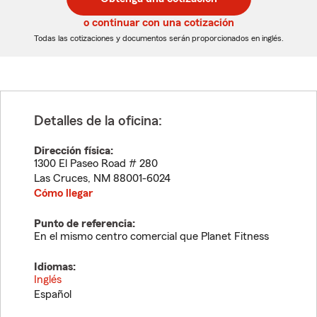
de
de
5
5
o continuar con una cotización
dígitos
dígitos
Todas las cotizaciones y documentos serán proporcionados en inglés.
Detalles de la oficina:
Dirección física:
1300 El Paseo Road # 280
Las Cruces
,
NM
88001-6024
Cómo llegar
Punto de referencia:
En el mismo centro comercial que Planet Fitness
Idiomas:
Inglés
Español