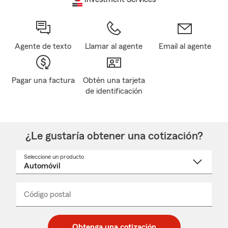
Agente de texto
Llamar al agente
Email al agente
Pagar una factura
Obtén una tarjeta
de identificación
¿Le gustaría obtener una cotización?
Seleccione un producto
Seleccione
un
nombre
de
producto
del
Código postal
Ingresa
Ingresa
_____
menú
un
un
desplegable
código
código
postal
postal
Obtenga una cotización